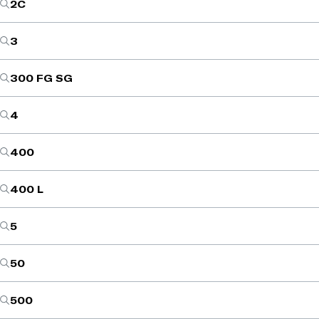
2C
3
300 FG SG
4
400
400 L
5
50
500