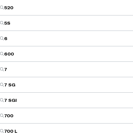
520
5S
6
600
7
7 SG
7 SGI
700
700 L