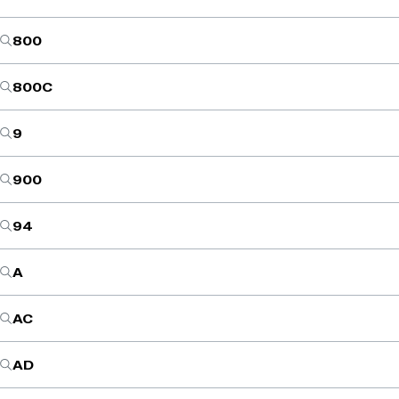
800
800C
9
900
94
A
AC
AD