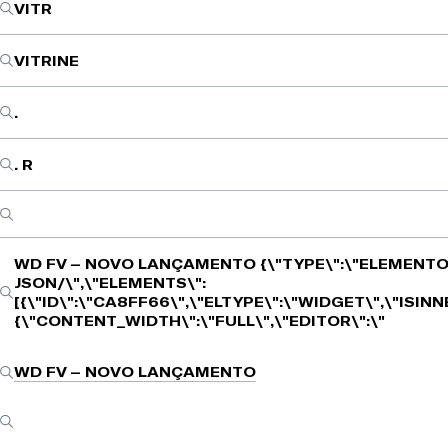
VITR
VITRINE
.
. R
WD FV – NOVO LANÇAMENTO
{\"TYPE\":\"ELEMENTO
JSON/\",\"ELEMENTS\":
[{\"ID\":\"CA8FF66\",\"ELTYPE\":\"WIDGET\",\"ISIN
{\"CONTENT_WIDTH\":\"FULL\",\"EDITOR\":\"
WD FV – NOVO LANÇAMENTO