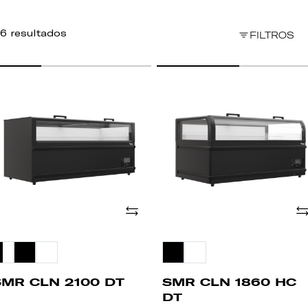
6 resultados
FILTROS
MR
SMR
LN
CLN
00
1860
T
HC
DT
Adicionar
Ad
SMR CLN 2100 DT
SMR CLN 1860 HC
DT