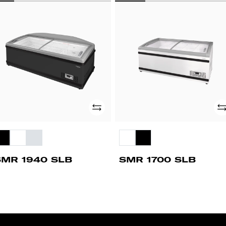
MR
SMR
40
1700
B
SLB
Adicionar
Ad
SMR 1940 SLB
SMR 1700 SLB