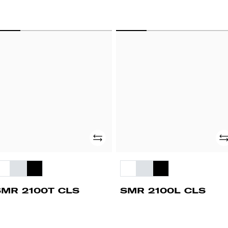
MR
SMR
00T
2100L
LS
CLS
Adicionar
Ad
SMR 2100T CLS
SMR 2100L CLS