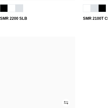
SMR 2200 SLB
SMR 2100T 
SMR
1700
SLB
Adicionar