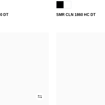
0 DT
SMR CLN 1860 HC DT
SMR
2100L
CLS
Adicionar