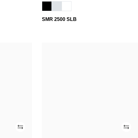
SMR 2500 SLB
SMR
1940
SLB
Adicionar
Adicio