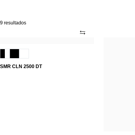
9 resultados
Adicionar
SMR
SMR
CLN
CLN
2500
2100
DT
DT
SMR CLN 2500 DT