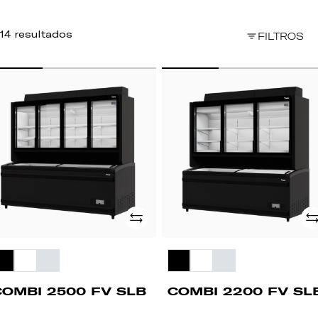
14 resultados
FILTROS
OMBI
COMBI
500
2200
FV
B
SLB
Adicionar
Ad
COMBI 2500 FV SLB
COMBI 2200 FV SL