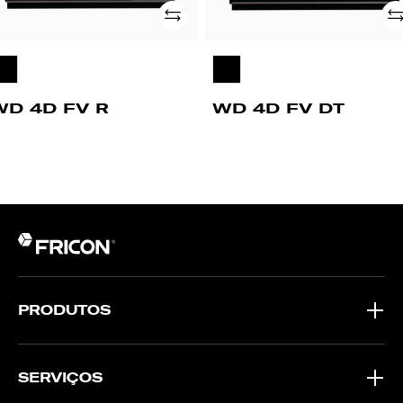
Adicionar
Ad
WD 4D FV R
WD 4D FV DT
PRODUTOS
SERVIÇOS