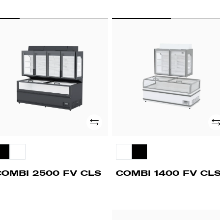
OMBI
COMBI
500
1400
FV
LS
CLS
Adicionar
Ad
COMBI 2500 FV CLS
COMBI 1400 FV CL
SM
LSM