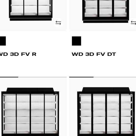
Adicionar
Ad
WD 3D FV R
WD 3D FV DT
D
WD
D
4D
FV
DT