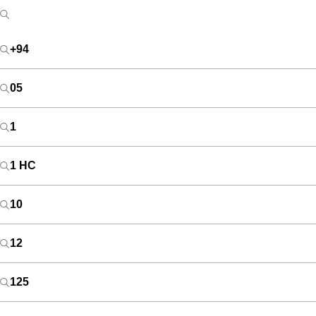
+94
05
1
1 HC
10
12
125