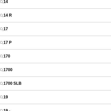
14
14 R
17
17 P
170
1700
1700 SLB
19
19 -