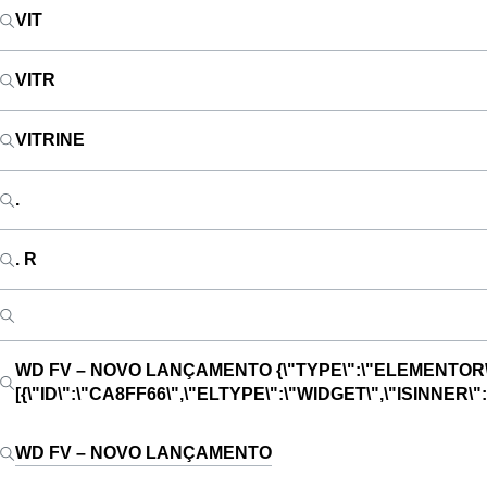
VIT
VITR
VITRINE
.
. R
WD FV – NOVO LANÇAMENTO
{\"TYPE\":\"ELEMENTOR\
[{\"ID\":\"CA8FF66\",\"ELTYPE\":\"WIDGET\",\"ISINNE
WD FV – NOVO LANÇAMENTO