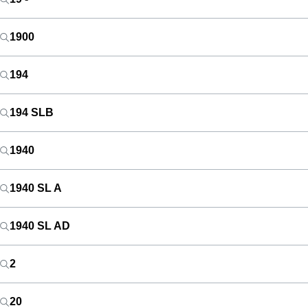
1900
194
194 SLB
1940
1940 SL A
1940 SL AD
2
20