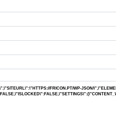
",\"SITEURL\":\"HTTPS://FRICON.PT/WP-JSON/\",\"ELEME
R\":FALSE,\"ISLOCKED\":FALSE,\"SETTINGS\":{\"CONTENT_W