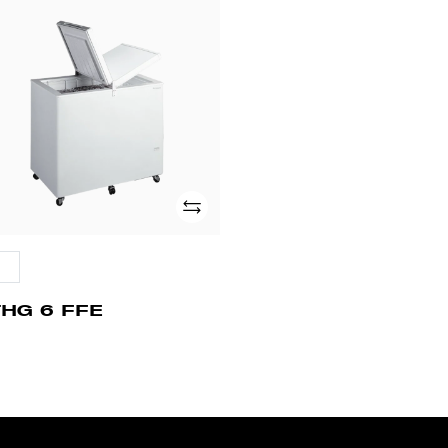
HG
E
Adicionar
THG 6 FFE