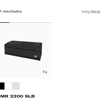
1 resultados
FILTROS
MR
200
B
Adicionar
SMR 2200 SLB