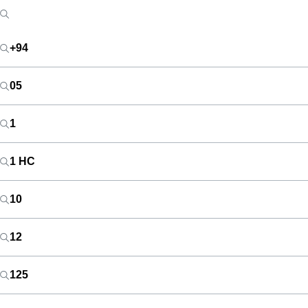
+94
05
1
1 HC
10
12
125