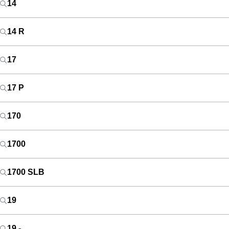
14
14 R
17
17 P
170
1700
1700 SLB
19
19 -