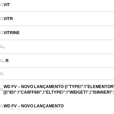
VIT
VITR
VITRINE
.
. R
WD FV – NOVO LANÇAMENTO
{\"TYPE\":\"ELEMENTOR\
[{\"ID\":\"CA8FF66\",\"ELTYPE\":\"WIDGET\",\"ISINNE
WD FV – NOVO LANÇAMENTO