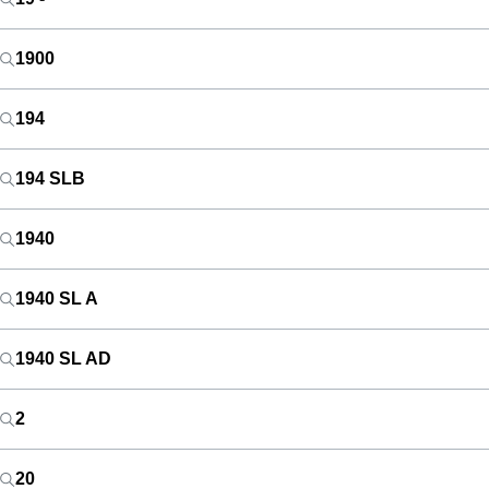
1900
194
194 SLB
1940
1940 SL A
1940 SL AD
2
20