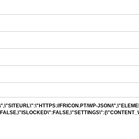
",\"SITEURL\":\"HTTPS://FRICON.PT/WP-JSON/\",\"ELEME
R\":FALSE,\"ISLOCKED\":FALSE,\"SETTINGS\":{\"CONTENT_W