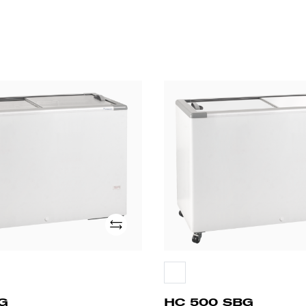
HC
500
SBG
Adicionar
G
HC 500 SBG