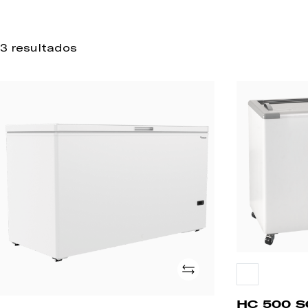
3 resultados
HC
HC
500
500
L
SG
Adicionar
HC 500 S