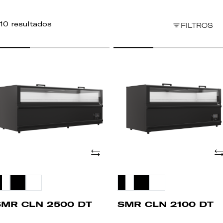
10 resultados
FILTROS
MR
SMR
LN
CLN
500
2100
T
DT
Adicionar
Ad
SMR CLN 2500 DT
SMR CLN 2100 DT