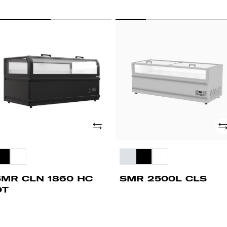
MR
SMR
LN
2500L
60
CLS
C
T
Adicionar
Ad
SMR CLN 1860 HC
SMR 2500L CLS
DT