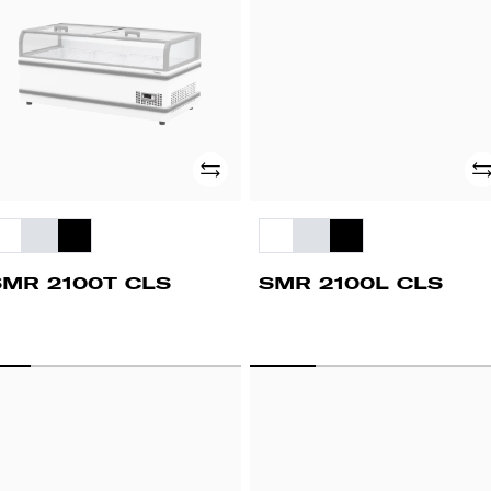
Adicionar
Ad
SMR 2100T CLS
SMR 2100L CLS
MR
SMR
40
1700
B
SLB