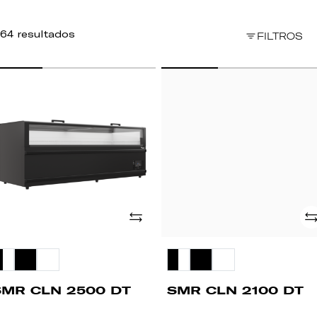
64 resultados
FILTROS
MR
SMR
LN
CLN
500
2100
T
DT
Adicionar
Ad
SMR CLN 2500 DT
SMR CLN 2100 DT