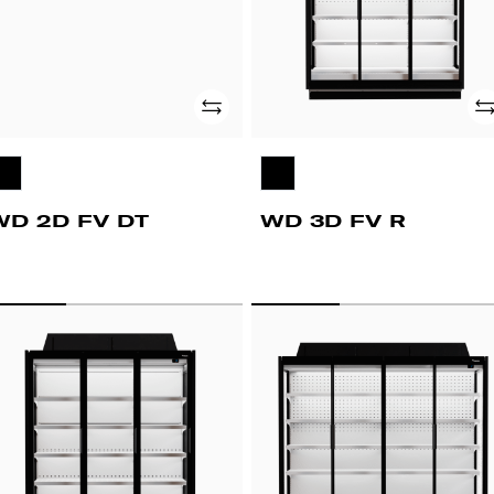
Adicionar
Ad
WD 2D FV DT
WD 3D FV R
D
WD
D
4D
FV
T
R