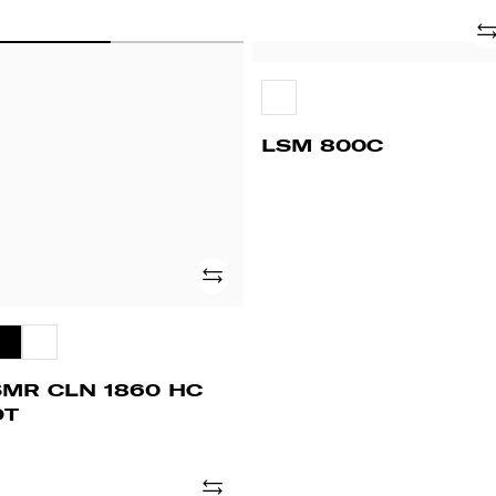
Ad
MR
LSM
LN
800C
60
C
T
LSM 800C
Adicionar
SMR CLN 1860 HC
DT
Adicionar