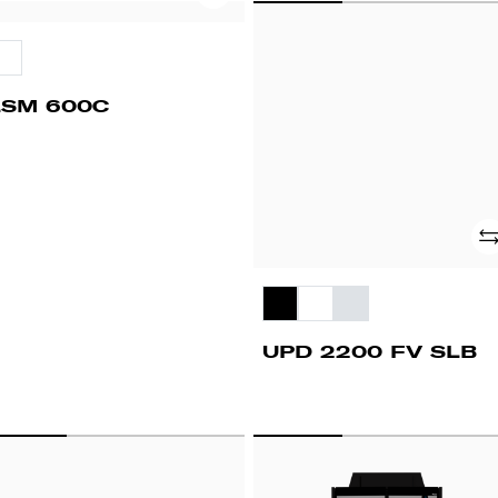
SM
UPD
00C
2200
FV
SLB
LSM 600C
Ad
UPD 2200 FV SLB
PD
WD
500
2D
FV