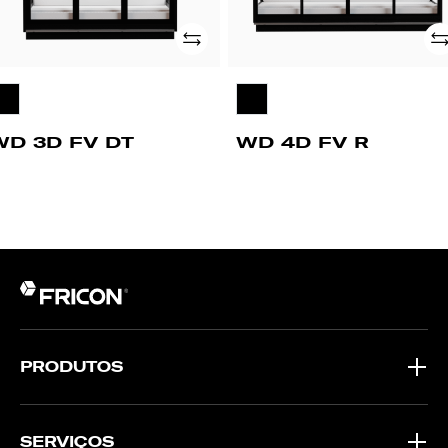
Adicionar
Ad
WD 3D FV DT
WD 4D FV R
PRODUTOS
SERVIÇOS