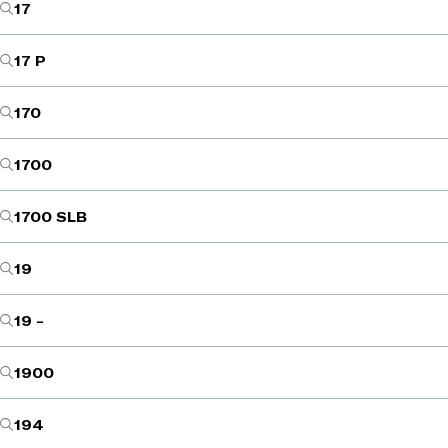
17
17 P
170
1700
1700 SLB
19
19 -
1900
194