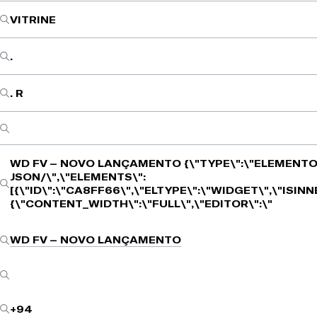
VITRINE
.
. R
WD FV – NOVO LANÇAMENTO
{\"TYPE\":\"ELEMENTO
JSON/\",\"ELEMENTS\":
[{\"ID\":\"CA8FF66\",\"ELTYPE\":\"WIDGET\",\"ISIN
{\"CONTENT_WIDTH\":\"FULL\",\"EDITOR\":\"
WD FV – NOVO LANÇAMENTO
+94