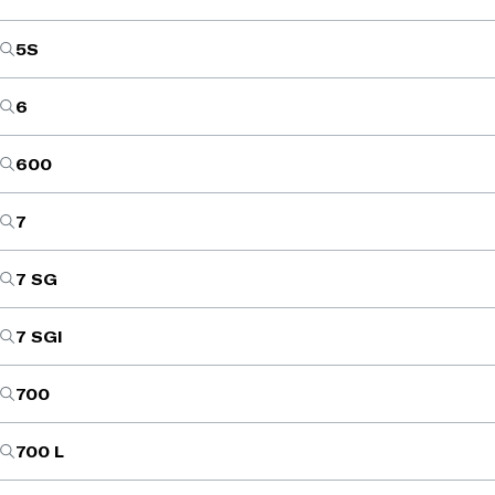
5S
6
600
7
7 SG
7 SGI
700
700 L