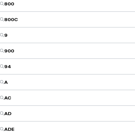
800
800C
9
900
94
A
AC
AD
ADE