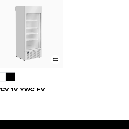
CV
WC
V
Adicionar
VCV 1V YWC FV