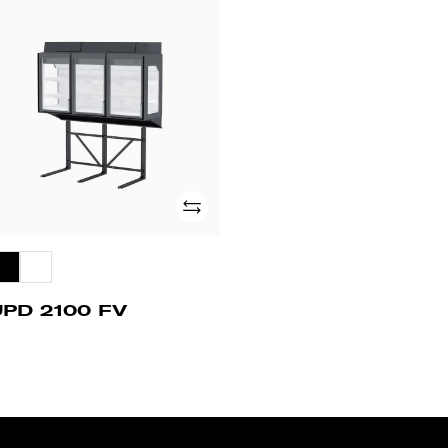
PD
00
V
Adicionar
UPD 2100 FV