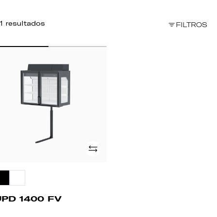
1 resultados
FILTROS
PD
00
V
Adicionar
UPD 1400 FV