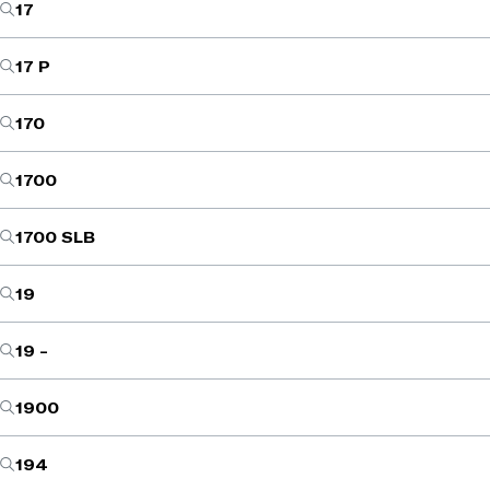
17
17 P
170
1700
1700 SLB
19
19 -
1900
194