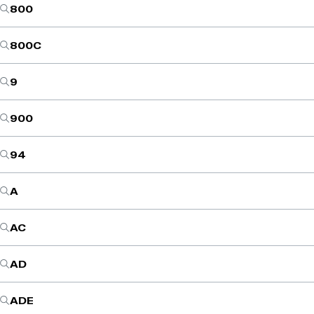
800
800C
9
900
94
A
AC
AD
ADE