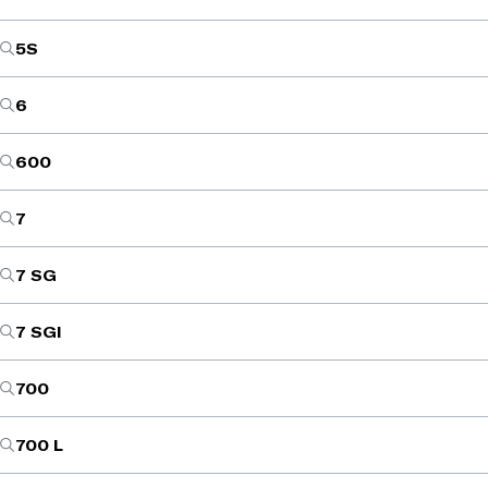
5S
6
600
7
7 SG
7 SGI
700
700 L