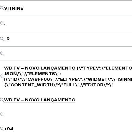
VITRINE
.
. R
WD FV – NOVO LANÇAMENTO
{\"TYPE\":\"ELEMENTO
JSON/\",\"ELEMENTS\":
[{\"ID\":\"CA8FF66\",\"ELTYPE\":\"WIDGET\",\"ISIN
{\"CONTENT_WIDTH\":\"FULL\",\"EDITOR\":\"
WD FV – NOVO LANÇAMENTO
+94