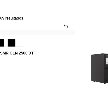
69 resultados
Adicionar
SMR
SMR
CLN
CLN
2500
2100
DT
DT
SMR CLN 2500 DT