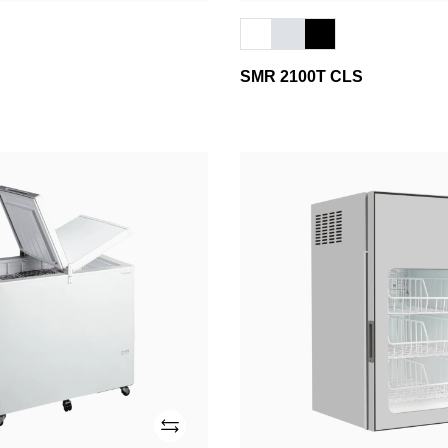
SMR 2100T CLS
CT83
R
Adicionar