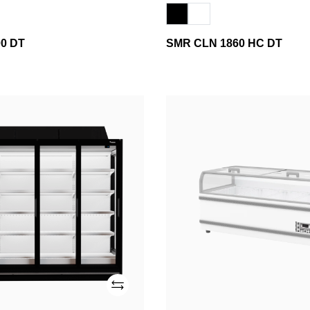
0 DT
SMR CLN 1860 HC DT
SMR
2100T
CLS
Adicionar