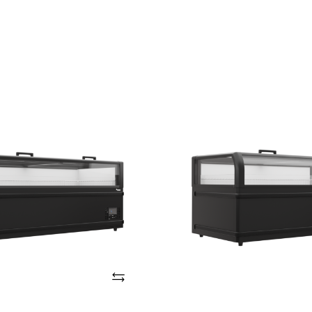
SMR
CLN
1860
HC
DT
Adicionar