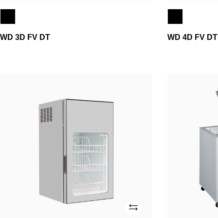
WD 3D FV DT
WD 4D FV DT
CT83
THG
C
6
FFE
Adicionar