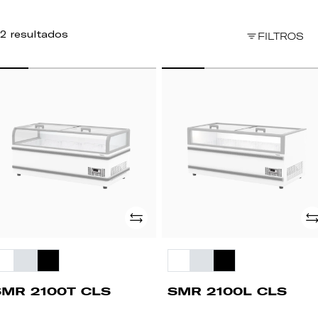
2 resultados
FILTROS
MR
SMR
00T
2100L
LS
CLS
Adicionar
Ad
SMR 2100T CLS
SMR 2100L CLS