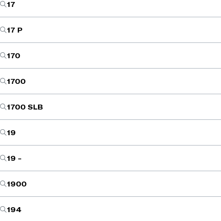
17
17 P
170
1700
1700 SLB
19
19 -
1900
194