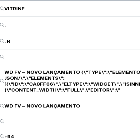
VITRINE
.
. R
WD FV – NOVO LANÇAMENTO
{\"TYPE\":\"ELEMENTO
JSON/\",\"ELEMENTS\":
[{\"ID\":\"CA8FF66\",\"ELTYPE\":\"WIDGET\",\"ISIN
{\"CONTENT_WIDTH\":\"FULL\",\"EDITOR\":\"
WD FV – NOVO LANÇAMENTO
+94