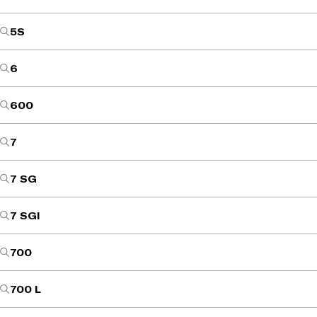
5S
6
600
7
7 SG
7 SGI
700
700 L