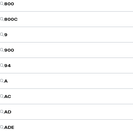
800
800C
9
900
94
A
AC
AD
ADE