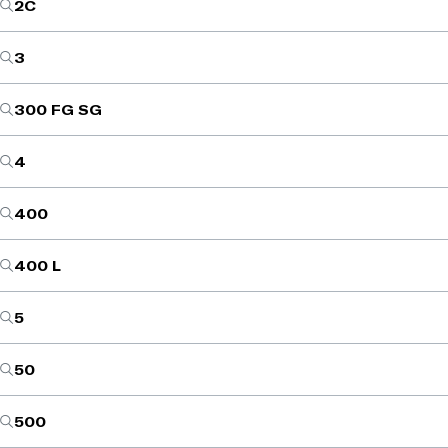
2C
3
300 FG SG
4
400
400 L
5
50
500