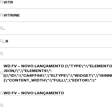
VITR
VITRINE
.
. R
WD FV – NOVO LANÇAMENTO
{\"TYPE\":\"ELEMENTO
JSON/\",\"ELEMENTS\":
[{\"ID\":\"CA8FF66\",\"ELTYPE\":\"WIDGET\",\"ISIN
{\"CONTENT_WIDTH\":\"FULL\",\"EDITOR\":\"
WD FV – NOVO LANÇAMENTO