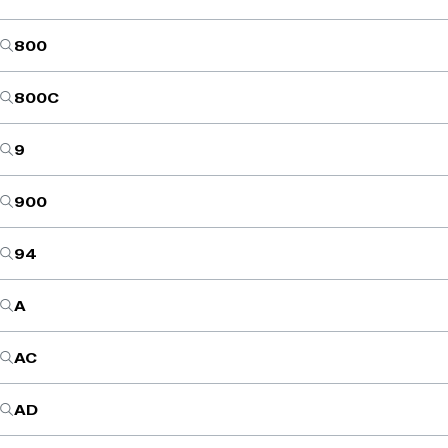
800
800C
9
900
94
A
AC
AD