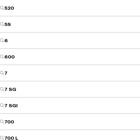
520
5S
6
600
7
7 SG
7 SGI
700
700 L