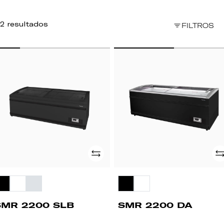
2 resultados
FILTROS
MR
SMR
200
2200
B
DA
Adicionar
Ad
SMR 2200 SLB
SMR 2200 DA