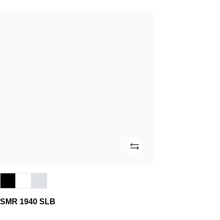
SMR
1940
SLB
Adicionar
SMR 1940 SLB