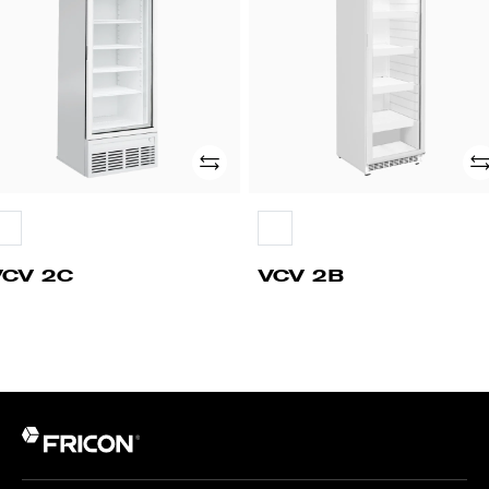
Adicionar
Ad
VCV 2C
VCV 2B