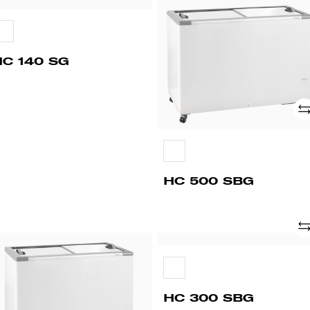
C
HC
0
500
G
SBG
HC 140 SG
Ad
HC 500 SBG
Ad
C
HC
00
300
BG
SBG
HC 300 SBG