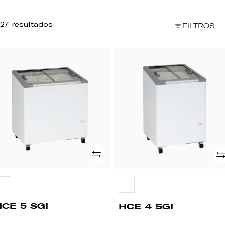
27 resultados
FILTROS
CE
HCE
4
I
SGI
Adicionar
Ad
HCE 5 SGI
HCE 4 SGI