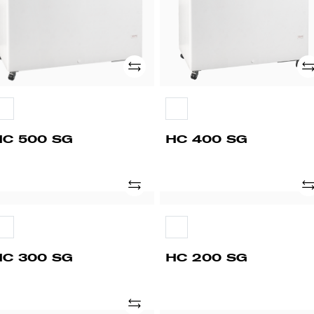
Ad
Adicionar
HC 400 SG
HC 500 SG
Adicionar
Ad
C
HC
00
200
G
SG
HC 300 SG
HC 200 SG
Adicionar