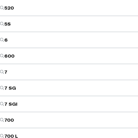
520
5S
6
600
7
7 SG
7 SGI
700
700 L