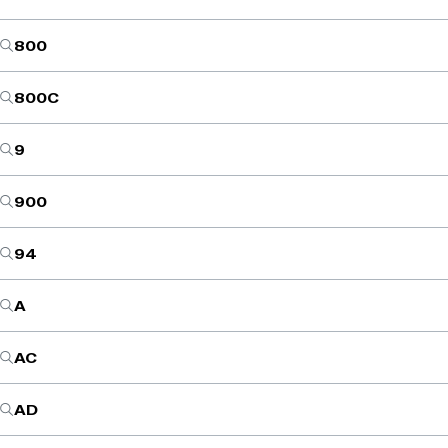
800
800C
9
900
94
A
AC
AD