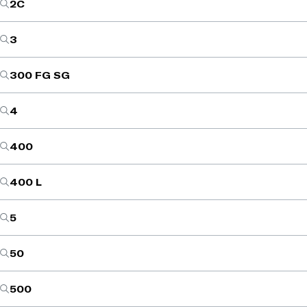
2C
3
300 FG SG
4
400
400 L
5
50
500