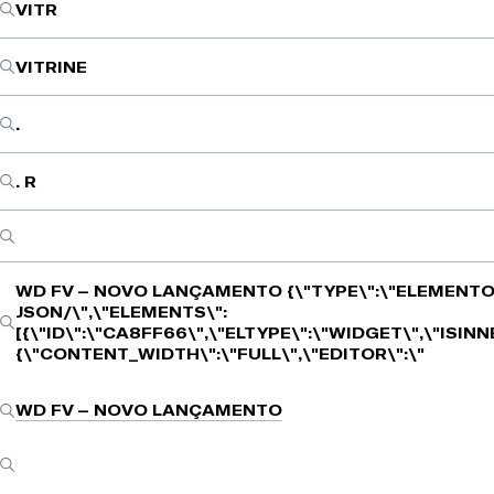
VITR
VITRINE
.
. R
WD FV – NOVO LANÇAMENTO
{\"TYPE\":\"ELEMENTO
JSON/\",\"ELEMENTS\":
[{\"ID\":\"CA8FF66\",\"ELTYPE\":\"WIDGET\",\"ISIN
{\"CONTENT_WIDTH\":\"FULL\",\"EDITOR\":\"
WD FV – NOVO LANÇAMENTO