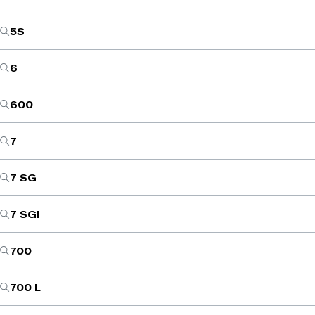
5S
6
600
7
7 SG
7 SGI
700
700 L