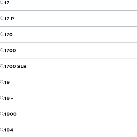
17
17 P
170
1700
1700 SLB
19
19 -
1900
194