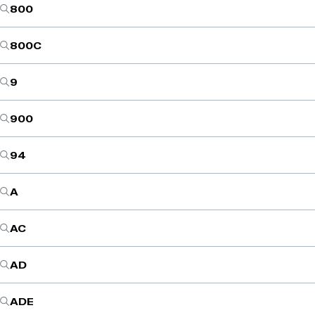
800
800C
9
900
94
A
AC
AD
ADE