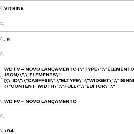
VITRINE
.
. R
WD FV – NOVO LANÇAMENTO
{\"TYPE\":\"ELEMENTO
JSON/\",\"ELEMENTS\":
[{\"ID\":\"CA8FF66\",\"ELTYPE\":\"WIDGET\",\"ISIN
{\"CONTENT_WIDTH\":\"FULL\",\"EDITOR\":\"
WD FV – NOVO LANÇAMENTO
+94