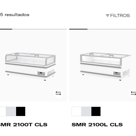
5 resultados
FILTROS
MR
SMR
00T
2100L
LS
CLS
Adicionar
Ad
SMR 2100T CLS
SMR 2100L CLS