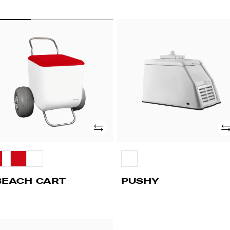
EACH
PUSHY
ART
Adicionar
Ad
BEACH CART
PUSHY
BC