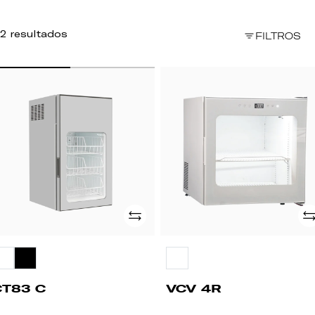
2 resultados
FILTROS
T83
VCV
4R
Adicionar
Ad
CT83 C
VCV 4R