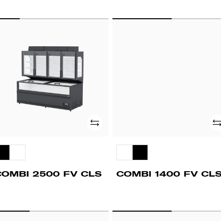
OMBI
COMBI
500
1400
FV
LS
CLS
Adicionar
Ad
COMBI 2500 FV CLS
COMBI 1400 FV CL
PD
CT83