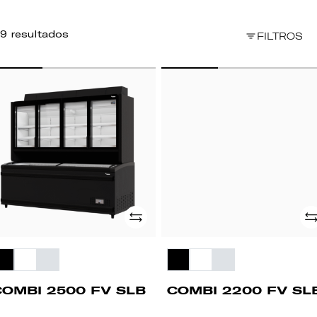
9 resultados
FILTROS
OMBI
COMBI
500
2200
FV
B
SLB
Adicionar
Ad
COMBI 2500 FV SLB
COMBI 2200 FV SL