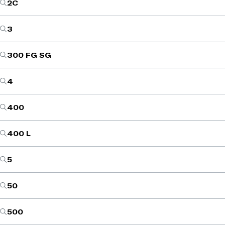
2C
3
300 FG SG
4
400
400 L
5
50
500