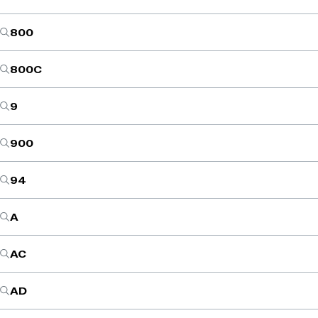
800
800C
9
900
94
A
AC
AD