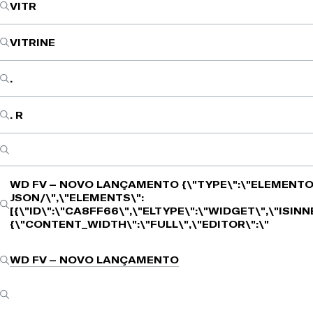
VITR
VITRINE
.
. R
WD FV – NOVO LANÇAMENTO
{\"TYPE\":\"ELEMENTO
JSON/\",\"ELEMENTS\":
[{\"ID\":\"CA8FF66\",\"ELTYPE\":\"WIDGET\",\"ISIN
{\"CONTENT_WIDTH\":\"FULL\",\"EDITOR\":\"
WD FV – NOVO LANÇAMENTO