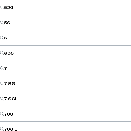
520
5S
6
600
7
7 SG
7 SGI
700
700 L