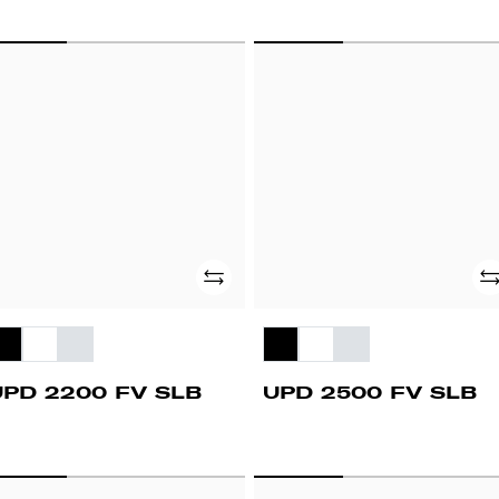
PD
UPD
200
2500
FV
B
SLB
Adicionar
Ad
UPD 2200 FV SLB
UPD 2500 FV SLB
OMBI
COMBI