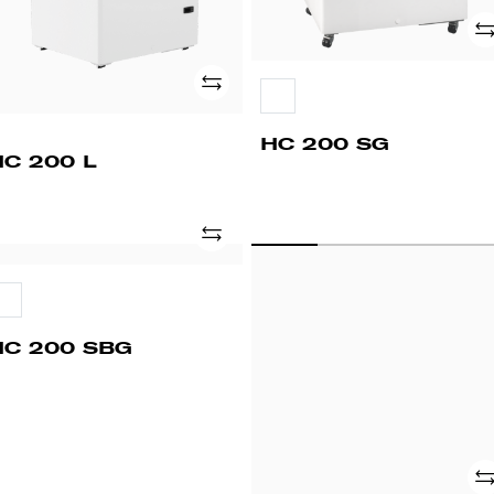
Ad
Adicionar
HC 200 SG
HC 200 L
Adicionar
C
COMBI
00
2500
BG
FV
CLS
HC 200 SBG
Ad