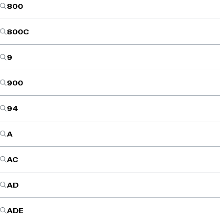
800
800C
9
900
94
A
AC
AD
ADE