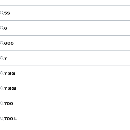
5S
6
600
7
7 SG
7 SGI
700
700 L