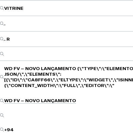
VITRINE
.
. R
WD FV – NOVO LANÇAMENTO
{\"TYPE\":\"ELEMENTO
JSON/\",\"ELEMENTS\":
[{\"ID\":\"CA8FF66\",\"ELTYPE\":\"WIDGET\",\"ISIN
{\"CONTENT_WIDTH\":\"FULL\",\"EDITOR\":\"
WD FV – NOVO LANÇAMENTO
+94