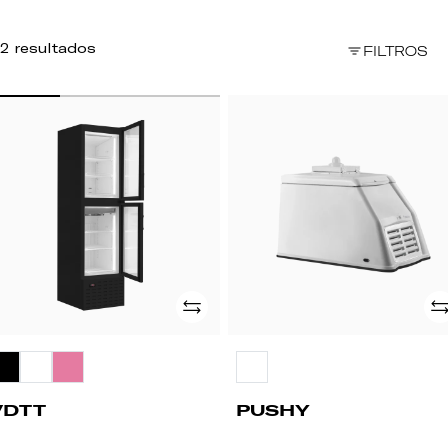
2 resultados
FILTROS
DTT
PUSHY
Adicionar
Ad
VDTT
PUSHY