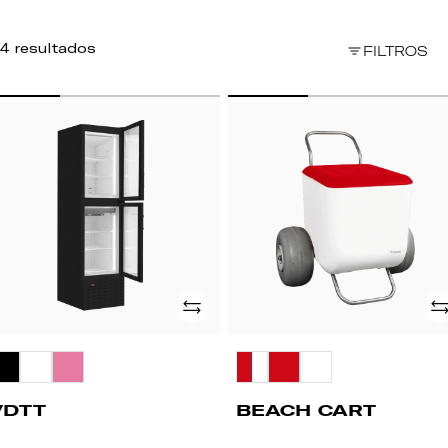
4 resultados
FILTROS
DTT
BEACH
CART
Adicionar
Ad
VDTT
BEACH CART