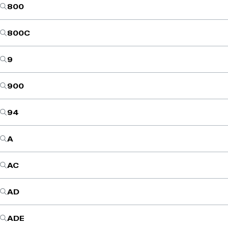
800
800C
9
900
94
A
AC
AD
ADE