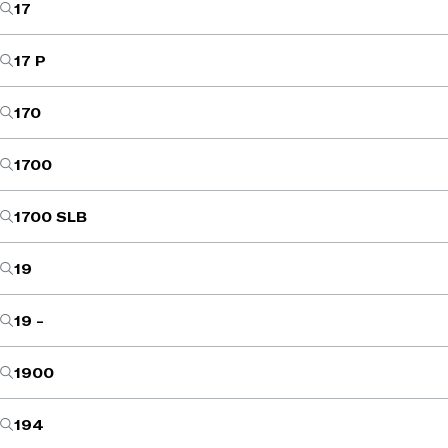
17
17 P
170
1700
1700 SLB
19
19 -
1900
194