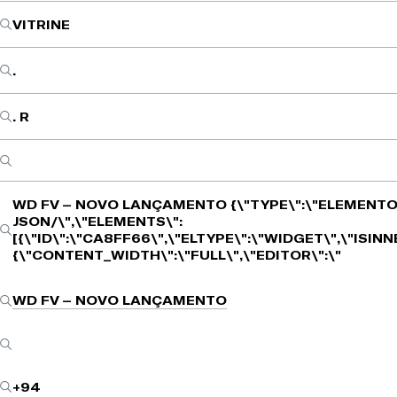
VITRINE
.
. R
WD FV – NOVO LANÇAMENTO
{\"TYPE\":\"ELEMENTO
JSON/\",\"ELEMENTS\":
[{\"ID\":\"CA8FF66\",\"ELTYPE\":\"WIDGET\",\"ISIN
{\"CONTENT_WIDTH\":\"FULL\",\"EDITOR\":\"
WD FV – NOVO LANÇAMENTO
+94