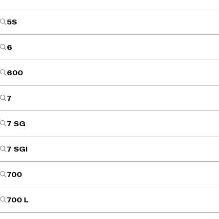
5S
6
600
7
7 SG
7 SGI
700
700 L