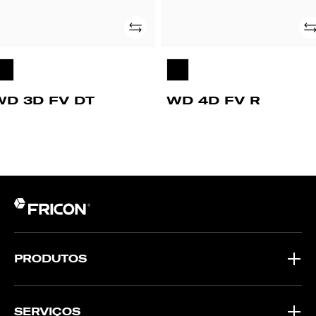
Adicionar
Ad
WD 3D FV DT
WD 4D FV R
PRODUTOS
SERVIÇOS