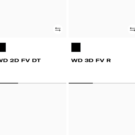
Adicionar
Ad
WD 2D FV DT
WD 3D FV R
D
WD
D
4D
FV
T
R