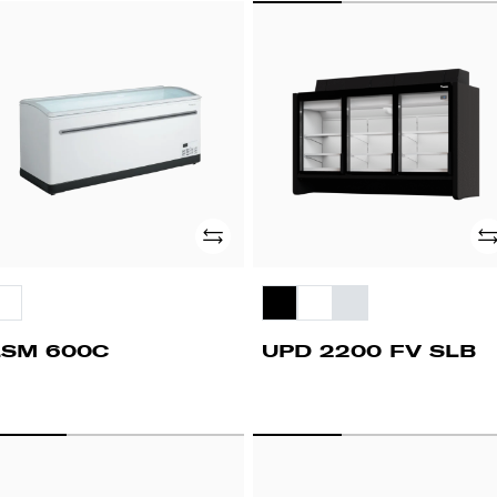
SM
UPD
00C
2200
FV
SLB
Adicionar
Ad
LSM 600C
UPD 2200 FV SLB
PD
WD
500
2D
FV