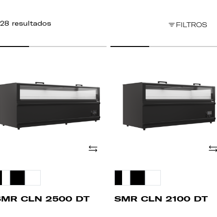
28 resultados
FILTROS
MR
SMR
LN
CLN
500
2100
T
DT
Adicionar
Ad
SMR CLN 2500 DT
SMR CLN 2100 DT