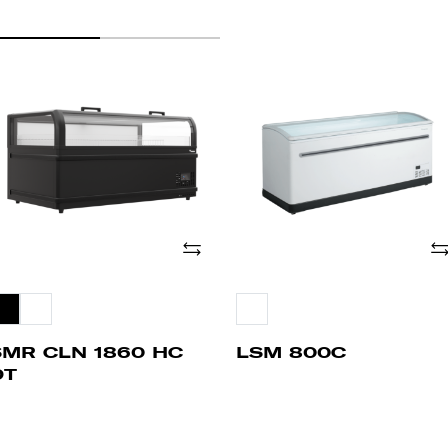
MR
LSM
LN
800C
60
C
T
Adicionar
Ad
SMR CLN 1860 HC
LSM 800C
DT