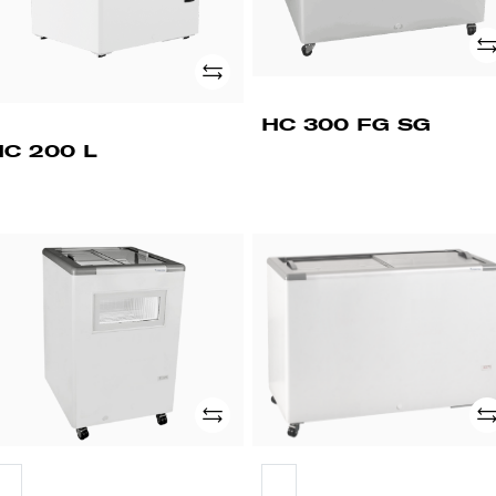
Ad
Adicionar
HC 300 FG SG
HC 200 L
C
HC
0
500
G
SG
G
Adicionar
Ad