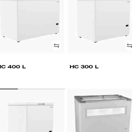
Adicionar
Ad
HC 400 L
HC 300 L
C
HC
00
300
FG
SG