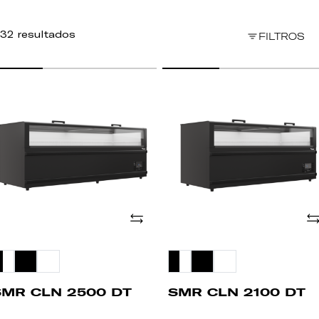
32 resultados
FILTROS
MR
SMR
LN
CLN
500
2100
T
DT
Adicionar
Ad
SMR CLN 2500 DT
SMR CLN 2100 DT