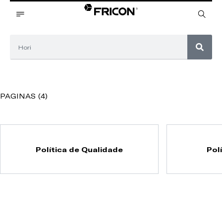
PAGINAS (4)
Política de Qualidade
Pol