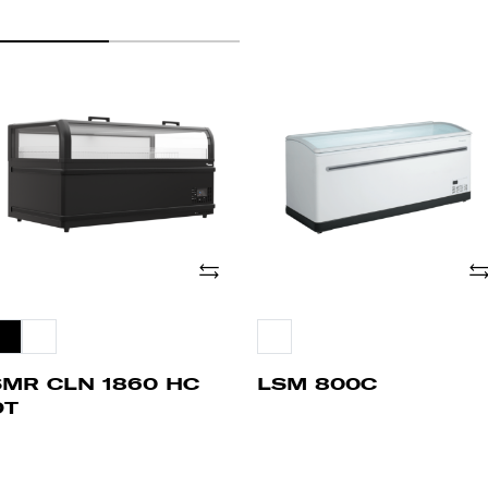
MR
LSM
LN
800C
60
C
T
Adicionar
Ad
SMR CLN 1860 HC
LSM 800C
DT