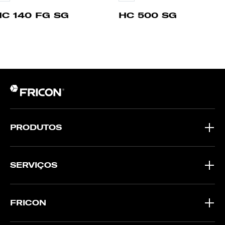
HC 140 FG SG
HC 500 SG
PRODUTOS
SERVIÇOS
FRICON