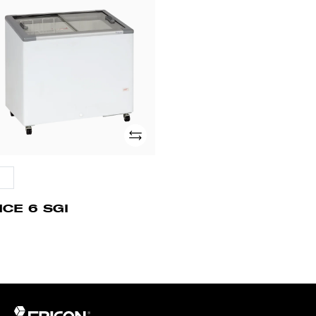
I
Adicionar
HCE 6 SGI