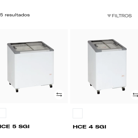
5 resultados
FILTROS
CE
HCE
4
I
SGI
Adicionar
Ad
HCE 5 SGI
HCE 4 SGI