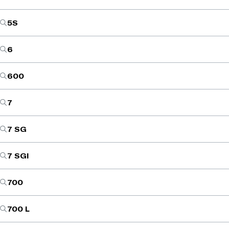
5S
6
600
7
7 SG
7 SGI
700
700 L