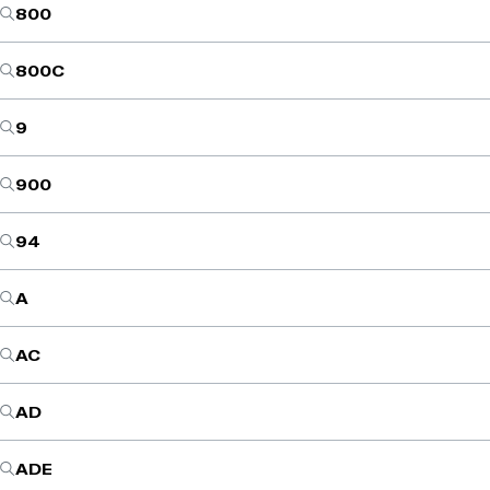
800
800C
9
900
94
A
AC
AD
ADE