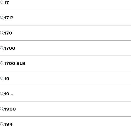
17
17 P
170
1700
1700 SLB
19
19 -
1900
194