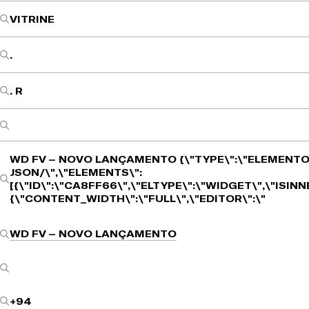
VITRINE
.
. R
WD FV – NOVO LANÇAMENTO
{\"TYPE\":\"ELEMENTO
JSON/\",\"ELEMENTS\":
[{\"ID\":\"CA8FF66\",\"ELTYPE\":\"WIDGET\",\"ISIN
{\"CONTENT_WIDTH\":\"FULL\",\"EDITOR\":\"
WD FV – NOVO LANÇAMENTO
+94