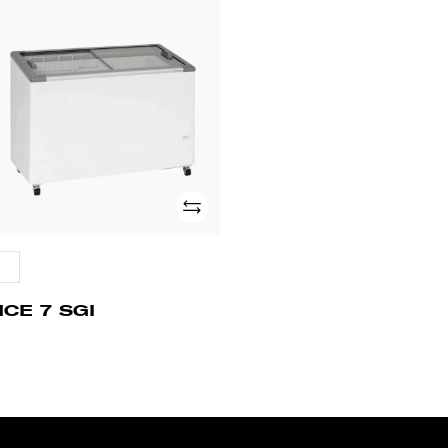
CE
I
Adicionar
CE 7 SGI