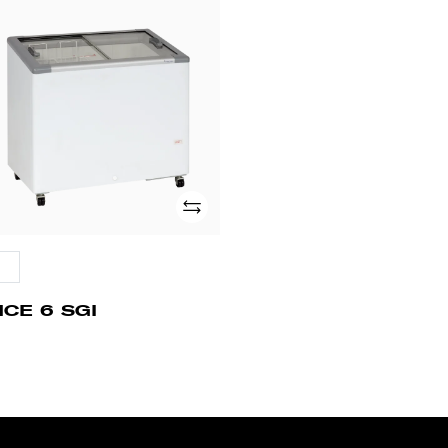
CE
I
Adicionar
HCE 6 SGI