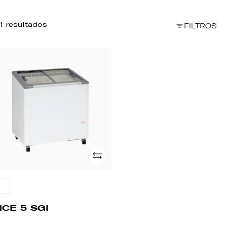
1 resultados
FILTROS
CE
I
Adicionar
HCE 5 SGI