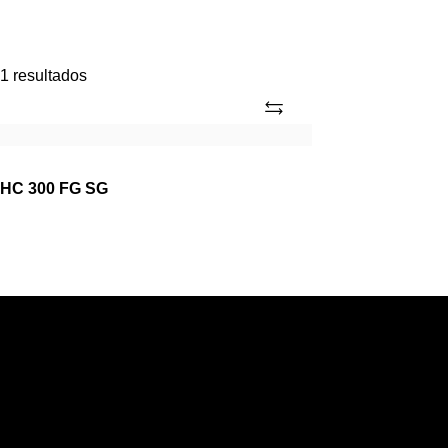
1 resultados
Adicionar
HC
300
FG
HC 300 FG SG
SG