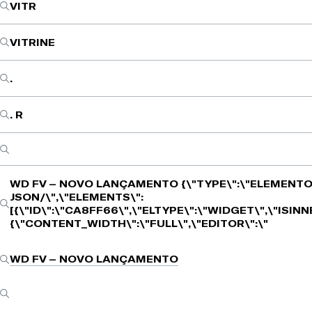
VITR
VITRINE
.
. R
WD FV – NOVO LANÇAMENTO
{\"TYPE\":\"ELEMENTO
JSON/\",\"ELEMENTS\":
[{\"ID\":\"CA8FF66\",\"ELTYPE\":\"WIDGET\",\"ISIN
{\"CONTENT_WIDTH\":\"FULL\",\"EDITOR\":\"
WD FV – NOVO LANÇAMENTO