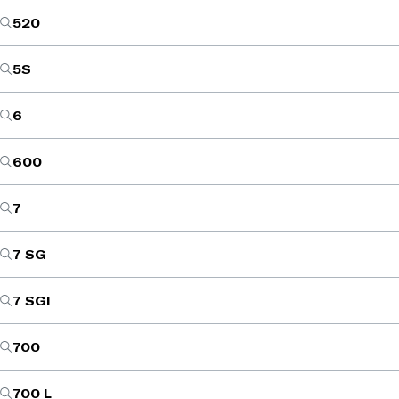
520
5S
6
600
7
7 SG
7 SGI
700
700 L