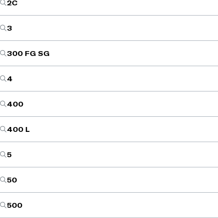
2C
3
300 FG SG
4
400
400 L
5
50
500