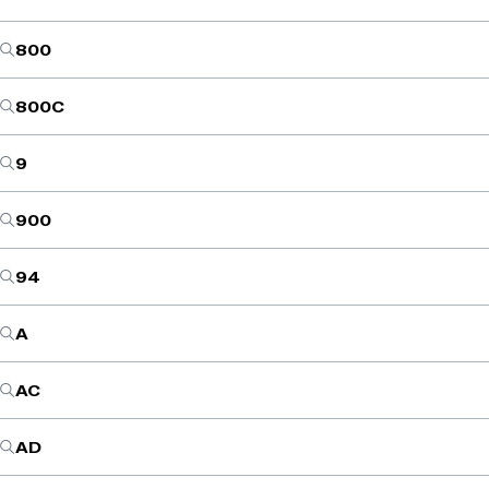
800
800C
9
900
94
A
AC
AD