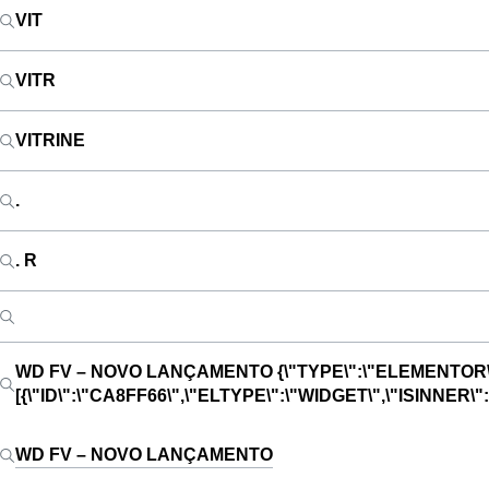
VIT
VITR
VITRINE
.
. R
WD FV – NOVO LANÇAMENTO
{\"TYPE\":\"ELEMENTOR\
[{\"ID\":\"CA8FF66\",\"ELTYPE\":\"WIDGET\",\"ISINNE
WD FV – NOVO LANÇAMENTO