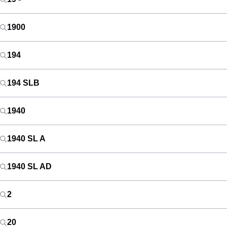
1900
194
194 SLB
1940
1940 SL A
1940 SL AD
2
20