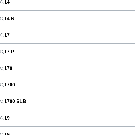
14
14 R
17
17 P
170
1700
1700 SLB
19
19 -