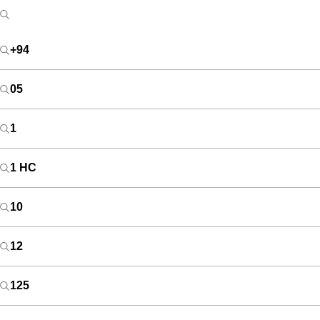
+94
05
1
1 HC
10
12
125