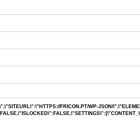
",\"SITEURL\":\"HTTPS://FRICON.PT/WP-JSON/\",\"ELEME
R\":FALSE,\"ISLOCKED\":FALSE,\"SETTINGS\":{\"CONTENT_W