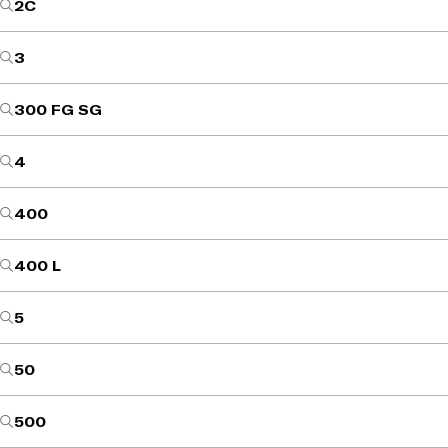
2C
3
300 FG SG
4
400
400 L
5
50
500