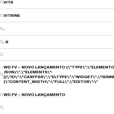
VITR
VITRINE
.
. R
WD FV – NOVO LANÇAMENTO
{\"TYPE\":\"ELEMENTO
JSON/\",\"ELEMENTS\":
[{\"ID\":\"CA8FF66\",\"ELTYPE\":\"WIDGET\",\"ISIN
{\"CONTENT_WIDTH\":\"FULL\",\"EDITOR\":\"
WD FV – NOVO LANÇAMENTO