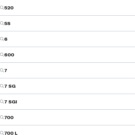
520
5S
6
600
7
7 SG
7 SGI
700
700 L