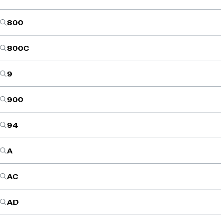
800
800C
9
900
94
A
AC
AD