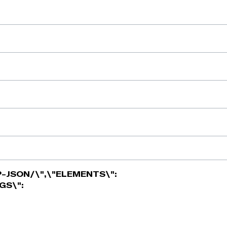
-JSON/\",\"ELEMENTS\":
GS\":