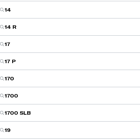
14
14 R
17
17 P
170
1700
1700 SLB
19