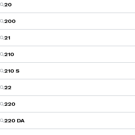
20
200
21
210
210 S
22
220
220 DA