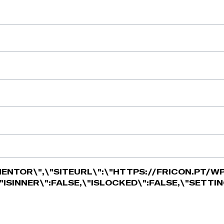
MENTOR\",\"SITEURL\":\"HTTPS://FRICON.PT/WP
\"ISINNER\":FALSE,\"ISLOCKED\":FALSE,\"SETTIN