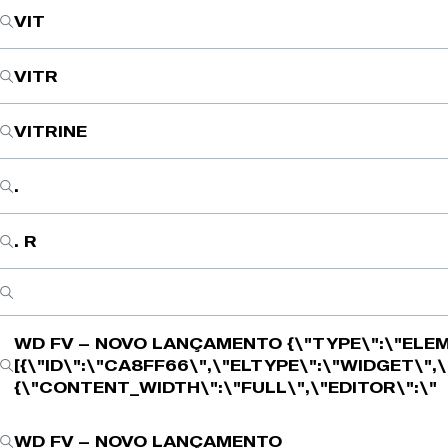
VIT
VITR
VITRINE
.
. R
WD FV – NOVO LANÇAMENTO
{\"TYPE\":\"ELE
[{\"ID\":\"CA8FF66\",\"ELTYPE\":\"WIDGET\",
{\"CONTENT_WIDTH\":\"FULL\",\"EDITOR\":\"
WD FV – NOVO LANÇAMENTO