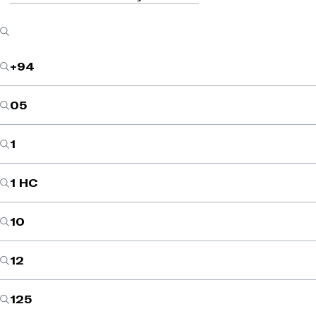
+94
05
1
1 HC
10
12
125