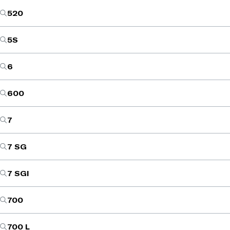
520
5S
6
600
7
7 SG
7 SGI
700
700 L