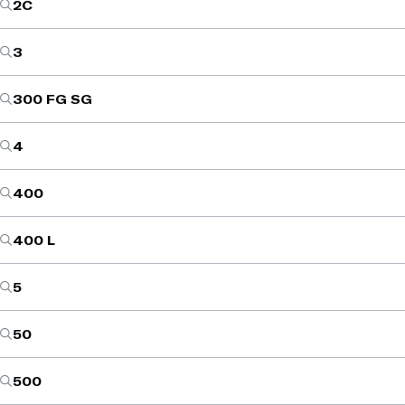
2C
3
300 FG SG
4
400
400 L
5
50
500