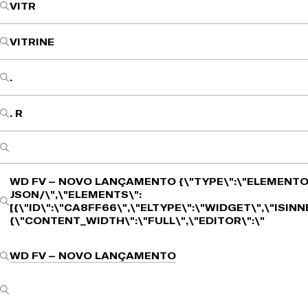
VITR
VITRINE
.
. R
WD FV – NOVO LANÇAMENTO
{\"TYPE\":\"ELEMENTO
JSON/\",\"ELEMENTS\":
[{\"ID\":\"CA8FF66\",\"ELTYPE\":\"WIDGET\",\"ISIN
{\"CONTENT_WIDTH\":\"FULL\",\"EDITOR\":\"
WD FV – NOVO LANÇAMENTO