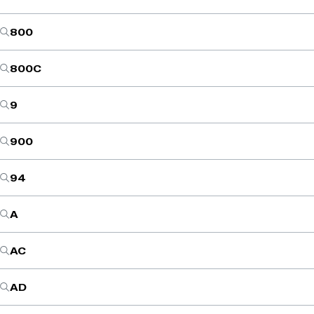
800
800C
9
900
94
A
AC
AD