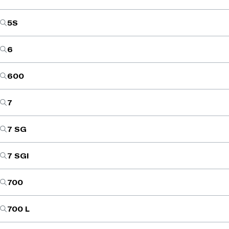
5S
6
600
7
7 SG
7 SGI
700
700 L