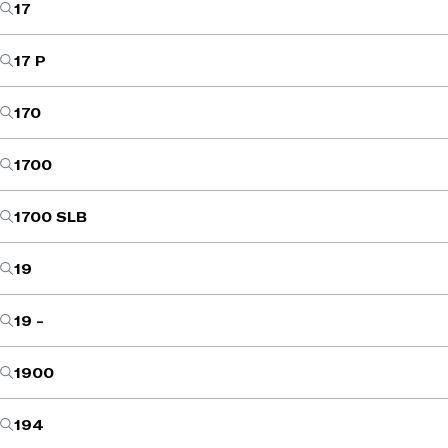
17
17 P
170
1700
1700 SLB
19
19 -
1900
194