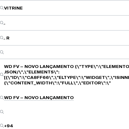
VITRINE
.
. R
WD FV – NOVO LANÇAMENTO
{\"TYPE\":\"ELEMENTO
JSON/\",\"ELEMENTS\":
[{\"ID\":\"CA8FF66\",\"ELTYPE\":\"WIDGET\",\"ISIN
{\"CONTENT_WIDTH\":\"FULL\",\"EDITOR\":\"
WD FV – NOVO LANÇAMENTO
+94