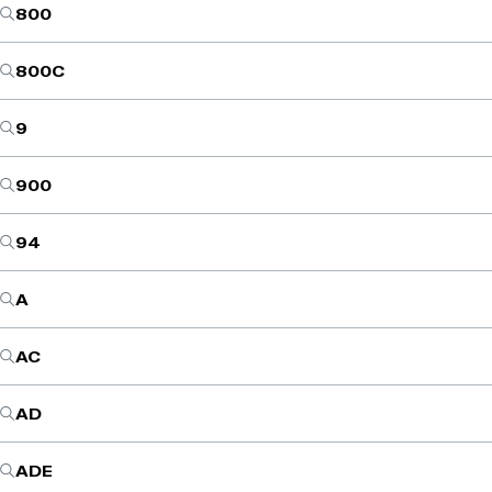
800
800C
9
900
94
A
AC
AD
ADE