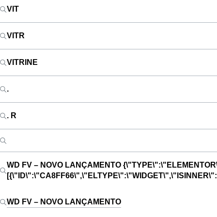
VIT
VITR
VITRINE
.
. R
WD FV – NOVO LANÇAMENTO
{\"TYPE\":\"ELEMENTOR\
[{\"ID\":\"CA8FF66\",\"ELTYPE\":\"WIDGET\",\"ISINNE
WD FV – NOVO LANÇAMENTO