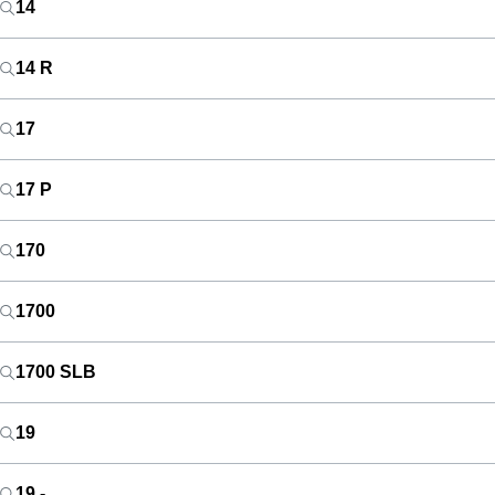
14
14 R
17
17 P
170
1700
1700 SLB
19
19 -