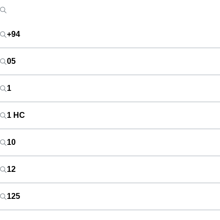
+94
05
1
1 HC
10
12
125