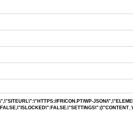
",\"SITEURL\":\"HTTPS://FRICON.PT/WP-JSON/\",\"ELEME
R\":FALSE,\"ISLOCKED\":FALSE,\"SETTINGS\":{\"CONTENT_W