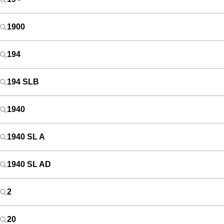
1900
194
194 SLB
1940
1940 SL A
1940 SL AD
2
20